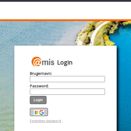
Login
Brugernavn
:
Password
:
Forgotten password
.